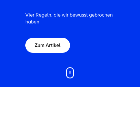
Vier Regeln, die wir bewusst gebrochen
haben
Zum Artikel
On this page
Willkommen in unserem Think-Bereich.
Ich denke, also bin ich… Ganz so philosophisch
geht es in unserm Blog allerdings nicht zu. Hier
möchten wir euch teilhaben lassen an Insights rund
um Technologietrends und -themen. Unsere