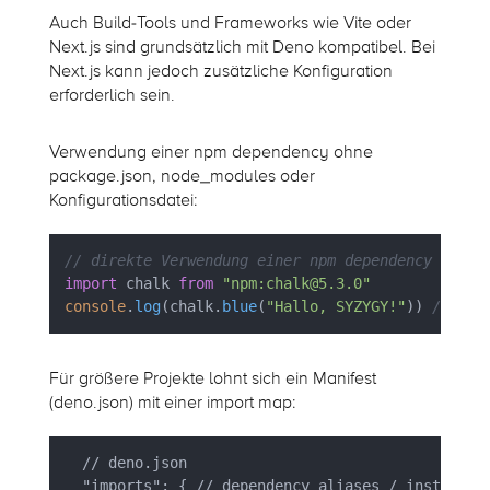
Auch Build-Tools und Frameworks wie Vite oder
Next.js sind grundsätzlich mit Deno kompatibel. Bei
Next.js kann jedoch zusätzliche Konfiguration
erforderlich sein.
Verwendung einer npm dependency ohne
package.json, node_modules oder
Konfigurationsdatei:
// direkte Verwendung einer npm dependency ohne 
import
 chalk 
from
"npm:chalk@5.3.0"
console
.
log
(chalk.
blue
(
"Hallo, SYZYGY!"
)) 
// Hal
Für größere Projekte lohnt sich ein Manifest
(deno.json) mit einer import map:
  // deno.json
