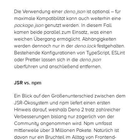
Die Verwendung einer
deno.json
ist optional – für
maximale Kompatibilität kann auch weiterhin eine
package.json
genutzt werden. In diesem Fall
kamen beide parallel zum Einsatz, was einen
weichen Übergang ermöglicht. Abhängigkeiten
werden dennoch nur in der
deno.lock
festgehalten.
Bestehende Konfigurationen von TypeScript, ESLint
oder Prettier lassen sich in die
deno.json
überführen und anschließend entfernen.
JSR vs. npm
E
in Blick a
uf
den
Grö
ßenunters
chied zw
ischen dem
JSR-Ökosystem und npm li
efert einen
ersten
Hinweis darauf, weshalb Deno 2 trotz zahlreicher
Verbesserungen bislang nur zögerlich von der
Community angenommen wird
.
N
pm
umfasst
mittlerweile über 3 Mil
lion
en Pakete. Natürlich ist
davon nur ein Bruchteil im Alltag von Frontend-