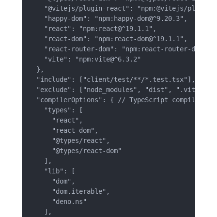
    "@vitejs/plugin-react": "npm:@vitejs/plugin-r
    "happy-dom": "npm:happy-dom@^9.20.3", 

    "react": "npm:react@^19.1.1", 

    "react-dom": "npm:react-dom@^19.1.1", 

    "react-router-dom": "npm:react-router-dom@^7.
    "vite": "npm:vite@^6.3.2" 

  }, 

  "include": ["client/test/**/*.test.tsx"], // In
  "exclude": ["node_modules", "dist", ".vite", "s
  "compilerOptions": { // TypeScript compiler opt
    "types": [ 

      "react", 

      "react-dom", 

      "@types/react", 

      "@types/react-dom" 

    ], 

    "lib": [ 

      "dom", 

      "dom.iterable", 

      "deno.ns" 

    ], 
