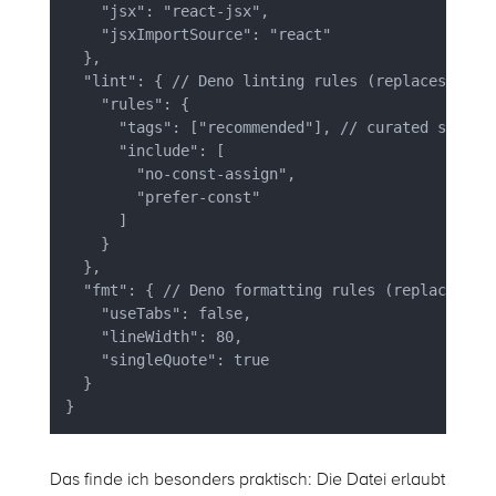
    "jsx": "react-jsx", 

    "jsxImportSource": "react" 

  }, 

  "lint": { // Deno linting rules (replaces ESLin
    "rules": { 

      "tags": ["recommended"], // curated set of 
      "include": [ 

        "no-const-assign", 

        "prefer-const" 

      ] 

    } 

  }, 

  "fmt": { // Deno formatting rules (replaces Pre
    "useTabs": false, 

    "lineWidth": 80, 

    "singleQuote": true 

  } 

Das finde ich besonders praktisch: Die Datei erlaubt