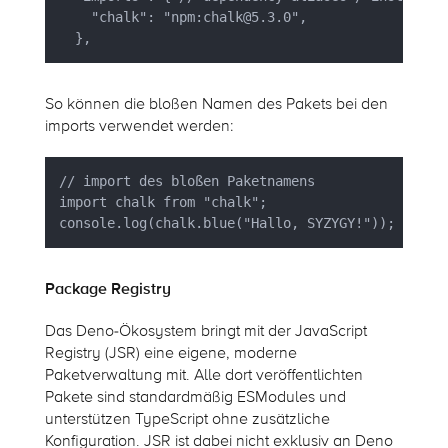
    "chalk": "npm:chalk@5.3.0",

So können die bloßen Namen des Pakets bei den
imports verwendet werden:
// import des bloßen Paketnamens

import chalk from "chalk";

console.log(chalk.blue("Hallo, SYZYGY!")); // Ha
Package Registry
Das Deno-Ökosystem bringt mit der JavaScript
Registry (JSR) eine eigene, moderne
Paketverwaltung mit. Alle dort veröffentlichten
Pakete sind standardmäßig ESModules und
unterstützen TypeScript ohne zusätzliche
Konfiguration. JSR ist dabei nicht exklusiv an Deno