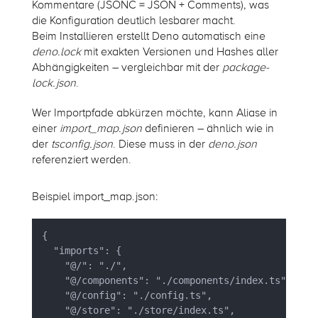
Kommentare (JSONC
= JSON + Comments
), was
die Konfiguration deutlich lesbarer macht.
Beim Installieren erstellt Deno automatisch eine
deno.lock
mit exakten Versionen und Hashes aller
Abhängigkeiten – vergleichbar mit der
package-
lock.json
.
Wer Importpfade abkürzen möchte, kann Aliase in
einer
import_map.json
definieren – ähnlich wie in
der
tsconfig.json
. Diese muss in der
deno.json
referenziert werden.
Beispiel import_map.json:
{ 

    "@/": "./", 

    "@/components": "./components/index.ts", 

    "@/config": "./config.ts", 

    "@/store": "./store/index.ts", 
