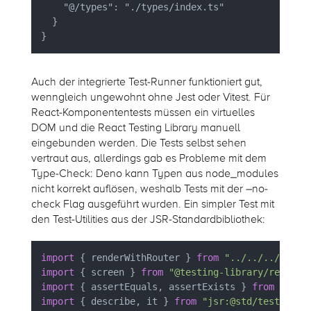
    "@/types": "./types/index.ts" 

  } 

} 
Auch der integrierte Test-Runner funktioniert gut,
wenngleich ungewohnt ohne Jest oder Vitest. Für
React-Komponententests müssen ein virtuelles
DOM und die React Testing Library manuell
eingebunden werden. Die Tests selbst sehen
vertraut aus, allerdings gab es Probleme mit dem
Type-Check: Deno kann Typen aus node_modules
nicht korrekt auflösen, weshalb Tests mit der –no-
check Flag ausgeführt wurden. Ein simpler Test mit
den Test-Utilities aus der JSR-Standardbibliothek:
import
 { renderWithRouter } 
from
"../../../test-
import
 { screen } 
from
"@testing-library/react"
import
 { assertEquals, assertExists } 
from
"@std
import
 { describe, it } 
from
"jsr:@std/testing/b