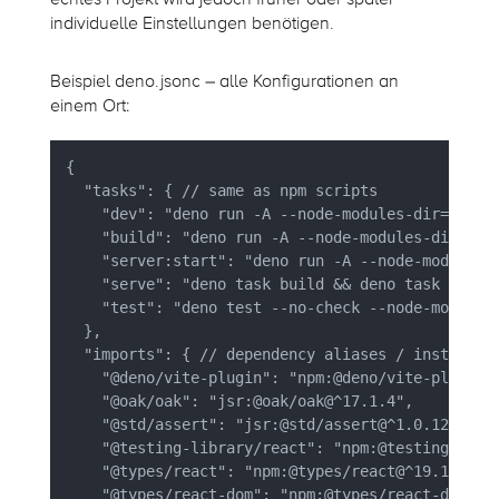
individuelle Einstellungen benötigen.
Beispiel deno.jsonc – alle Konfigurationen an
einem Ort:
{ 

    "dev": "deno run -A --node-modules-dir=auto n
    "build": "deno run -A --node-modules-dir=auto
    "server:start": "deno run -A --node-modules-d
    "serve": "deno task build && deno task server
    "test": "deno test --no-check --node-modules-
  }, 

  "imports": { // dependency aliases / installed 
    "@deno/vite-plugin": "npm:@deno/vite-plugin@^
    "@oak/oak": "jsr:@oak/oak@^17.1.4", 

    "@std/assert": "jsr:@std/assert@^1.0.12", 

    "@testing-library/react": "npm:@testing-libra
    "@types/react": "npm:@types/react@^19.1.2", 

    "@types/react-dom": "npm:@types/react-dom@^19