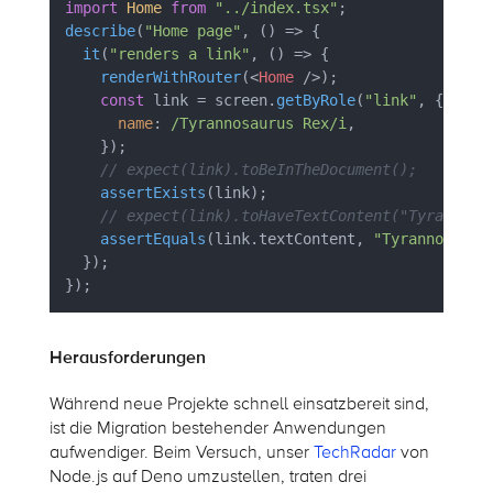
import
Home
from
"../index.tsx"
describe
(
"Home page"
, 
() =>
 { 

it
(
"renders a link"
, 
() =>
 { 

renderWithRouter
(
<
Home
 />
); 

const
 link = screen.
getByRole
(
"link"
, { 

name
: 
/Tyrannosaurus Rex/i
, 

    }); 

// expect(link).toBeInTheDocument(); 
assertExists
(link); 

// expect(link).toHaveTextContent("Tyrannosa
assertEquals
(link.
textContent
, 
"Tyrannosauru
  }); 

}); 
Herausforderungen
Während neue Projekte schnell einsatzbereit sind,
ist die Migration bestehender Anwendungen
aufwendiger. Beim Versuch, unser
TechRadar
von
Node.js auf Deno umzustellen, traten drei