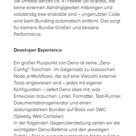
Sie umfasst derzeit ca. 41 Pakete (jsr.io/@std), die
keine externen Abhängigkeiten mitbringen und
vollständig
tree-shakable
sind – ungenutzter Code
wird beim Bundling automatisch entfernt. Das sorgt
für kleinere Bundle-Größen und bessere
Performance.
Developer Experience
Ein großer Pluspunkt von Deno ist seine „Zero-
Config“-Toolchain. Im Gegensatz zu klassischen
Node.js-Workflows, die auf eine Vielzahl externer
Tools angewiesen sind – jedes mit eigener
Konfiguration – liefert Deno alles mit, was
Entwickler brauchen: Linter, Formatter, Test-Runner,
Dokumentationsgenerator und einen
leistungsstarken Bundler auf Basis von SWC
(Speedy Web Compiler).
In der folgenden Gegenüberstellung sehen wir die
wichtigsten Deno-Befehle und den jeweiligen