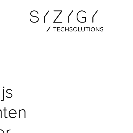
js
ten
er