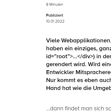
8 Minuten
Publiziert
10.01.2022
Viele Webapplikationen
haben ein
einziges, gan
id
=”root”>
…
</div>
)
in de
gerendert wird.
Wird ein
Entwickler Mitspracherec
Nur kommt es eben auch
Hand hat wie die Umg
…dann findet man sich s