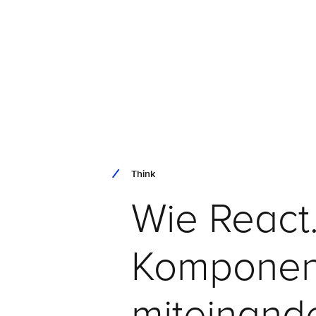
Think
Wie React.
Komponen
miteinand