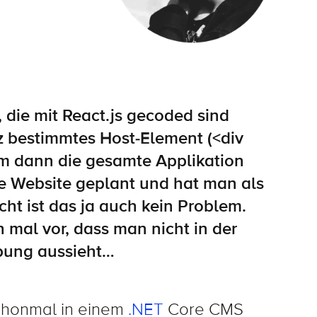
,
die mit React.js gecoded sind
z
bestimmtes Host-Element
(
<div
m dann die gesamte Applikation
e Website geplant und hat man als
ht ist das ja auch kein Problem.
 mal vor
,
das
s
man nicht in der
ebung
aussieht
…
chonmal in einem
.NET
Core CMS