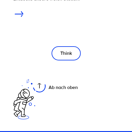
Think
On this page
Ab nach oben