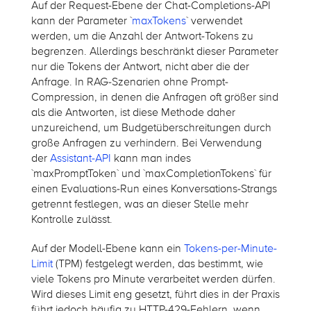
Auf der Request-Ebene der Chat-Completions-API
kann der Parameter `
maxTokens
` verwendet
werden, um die Anzahl der Antwort-Tokens zu
begrenzen. Allerdings beschränkt dieser Parameter
nur die Tokens der Antwort, nicht aber die der
Anfrage. In RAG-Szenarien ohne Prompt-
Compression, in denen die Anfragen oft größer sind
als die Antworten, ist diese Methode daher
unzureichend, um Budgetüberschreitungen durch
große Anfragen zu verhindern. Bei Verwendung
der
Assistant-API
kann man indes
`maxPromptToken` und `maxCompletionTokens` für
einen Evaluations-Run eines Konversations-Strangs
getrennt festlegen, was an dieser Stelle mehr
Kontrolle zulässt.
Auf der Modell-Ebene kann ein
Tokens-per-Minute-
Limit
(TPM) festgelegt werden, das bestimmt, wie
viele Tokens pro Minute verarbeitet werden dürfen.
Wird dieses Limit eng gesetzt, führt dies in der Praxis
führt jedoch häufig zu HTTP-429-Fehlern, wenn